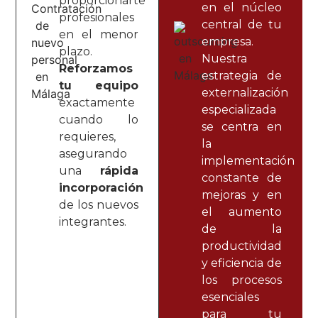
proporcionarte
en el núcleo
profesionales
central de tu
en el menor
empresa.
plazo.
Nuestra
Reforzamos
estrategia de
tu equipo
externalización
exactamente
especializada
cuando lo
se centra en
requieres,
la
asegurando
implementación
una
rápida
constante de
incorporación
mejoras y en
de los nuevos
el aumento
integrantes.
de la
productividad
y eficiencia de
los procesos
esenciales
para tu