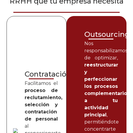
RRHH que tu empresa necesita
Outsourcing
Nos
responsabilizamos
de optimizar,
reestructurar
y
Contratación
perfeccionar
Facilitamos el
los procesos
proceso de
complementarios
reclutamiento,
a tu
selección y
actividad
contratación
principal
,
de personal
permitiéndote
al
concentrarte