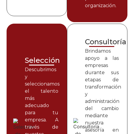
organización.
Consultoría
Brindamos
apoyo a las
Selección
empresas
Descubrimos
durante sus
y
etapas de
seleccionamos
transformación
el talento
y
más
administración
adecuado
del cambio
para tu
mediante
empresa. A
nuestra
través de
asesoría en